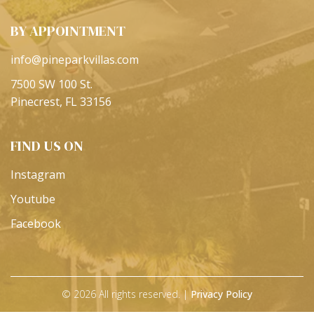
BY APPOINTMENT
info@pineparkvillas.com
7500 SW 100 St.
Pinecrest, FL 33156
FIND US ON
Instagram
Youtube
Facebook
© 2026 All rights reserved. |
Privacy Policy